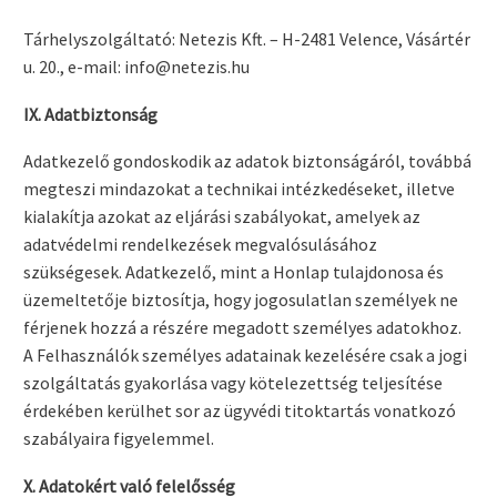
Tárhelyszolgáltató: Netezis Kft. – H-2481 Velence, Vásártér
u. 20., e-mail: info@netezis.hu
IX. Adatbiztonság
Adatkezelő gondoskodik az adatok biztonságáról, továbbá
megteszi mindazokat a technikai intézkedéseket, illetve
kialakítja azokat az eljárási szabályokat, amelyek az
adatvédelmi rendelkezések megvalósulásához
szükségesek. Adatkezelő, mint a Honlap tulajdonosa és
üzemeltetője biztosítja, hogy jogosulatlan személyek ne
férjenek hozzá a részére megadott személyes adatokhoz.
A Felhasználók személyes adatainak kezelésére csak a jogi
szolgáltatás gyakorlása vagy kötelezettség teljesítése
érdekében kerülhet sor az ügyvédi titoktartás vonatkozó
szabályaira figyelemmel.
X. Adatokért való felelősség