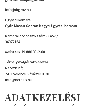
info@drgroz.hu
Ügyvédi kamara:
Győr-Moson-Sopron Megyei Ügyvédi Kamara
Kamarai azonosító szám (KASZ):
36072164
Adószám:
19388133-2-08
Tárhelyszolgáltató adatai:
Netezis Kft.
2481 Velence, Vásártér u. 20.
info@netezis.hu
ADATKEZELÉSI