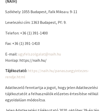
(NAIH)
Székhely: 1055 Budapest, Falk Miksa u. 9-11
Levelezési cím: 1363 Budapest, Pf.: 9.
Telefon: +36 (1) 391-1400
Fax: +36 (1) 391-1410
E-mail:
ugyfelszolgalat@naih.hu
Honlap: https://naih.hu/
Tájékoztató:
https://naih.hu/panaszuegyintezes-
rendje.html
Adatkezelő fenntartja a jogot, hogy jelen Adatkezelési
tájékoztatót a felhasználók előzetes értesítése nélkül
egyoldalúan módosítsa.
Jelen Adatkezelési tájékoztató 2020. október 29-én lép