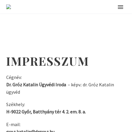
IMPRESSZUM
Cégnév:
Dr. Gróz Katalin Ügyvédi Iroda
– képv.: dr. Gróz Katalin
ügyvéd
Székhely:
H-9022 Győr, Batthyány tér 4. 2. em. 8. a.
E-mail:
groz.katalin@drgroz.hu