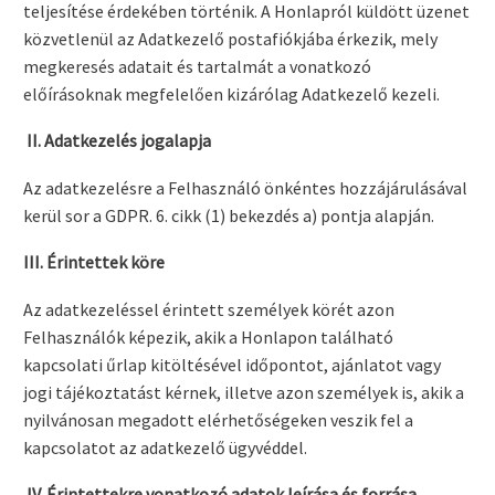
teljesítése érdekében történik. A Honlapról küldött üzenet
közvetlenül az Adatkezelő postafiókjába érkezik, mely
megkeresés adatait és tartalmát a vonatkozó
előírásoknak megfelelően kizárólag Adatkezelő kezeli.
II. Adatkezelés jogalapja
Az adatkezelésre a Felhasználó önkéntes hozzájárulásával
kerül sor a GDPR. 6. cikk (1) bekezdés a) pontja alapján.
III. Érintettek köre
Az adatkezeléssel érintett személyek körét azon
Felhasználók képezik, akik a Honlapon található
kapcsolati űrlap kitöltésével időpontot, ajánlatot vagy
jogi tájékoztatást kérnek, illetve azon személyek is, akik a
nyilvánosan megadott elérhetőségeken veszik fel a
kapcsolatot az adatkezelő ügyvéddel.
IV. Érintettekre vonatkozó adatok leírása és forrása